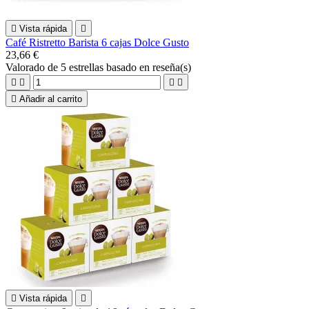

Vista rápida

Café Ristretto Barista 6 cajas Dolce Gusto
23,66 €
Valorado
de 5 estrellas basado en
reseña(s)





Añadir al carrito

Vista rápida
