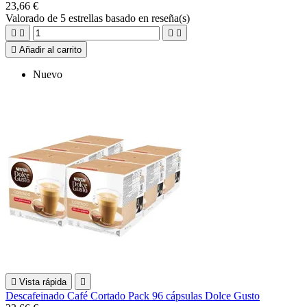
23,66 €
Valorado
de 5 estrellas basado en
reseña(s)





Añadir al carrito
Nuevo

Vista rápida

Descafeinado Café Cortado Pack 96 cápsulas Dolce Gusto