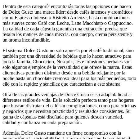
Dentro de esta categoría encontrarás todas las opciones que hacen
de Dolce Gusto una marca líder: desde cafés intensos y aromáticos
como Espresso Intenso o Ristretto Ardenza, hasta combinaciones
más suaves como Café con Leche, Latte Macchiato o Cappuccino.
La calidad de cada cápsula garantiza una extracción precisa que
resalta los matices de cada mezcla, con cuerpo, crema persistente y
un aroma inconfundible.
El sistema Dolce Gusto no solo apuesta por el café tradicional, sino
también por una diversidad de bebidas que lo hacen atractivo para
toda la familia. Chococino, Nesquik, tés e infusiones herbales son
solo algunos ejemplos de la versatilidad que ofrece la marca. Estas
alternativas permiten disfrutar desde una bebida relajante por la
noche hasta un chocolate cremoso ideal para los más pequeños, todo
ello con la rapidez y sencillez que caracterizan a este sistema.
Otra de las grandes ventajas de Dolce Gusto es su adaptabilidad a
diferentes estilos de vida. Es la solución perfecta tanto para hogares
que buscan disfrutar del café sin complicaciones, como para oficinas
y negocios que necesitan practicidad y resultados consistentes. Su
gama de cápsulas está diseñada para quienes desean variedad,
calidad y confianza en cada preparación.
Además, Dolce Gusto mantiene un firme compromiso con la
innovación y la sostenibilidad. La marca trabaja en la trazabilidad