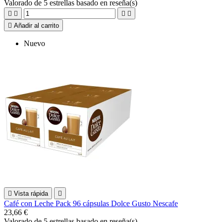
Valorado
de 5 estrellas basado en
reseña(s)





Añadir al carrito
Nuevo

Vista rápida

Café con Leche Pack 96 cápsulas Dolce Gusto Nescafe
23,66 €
Valorado
de 5 estrellas basado en
reseña(s)