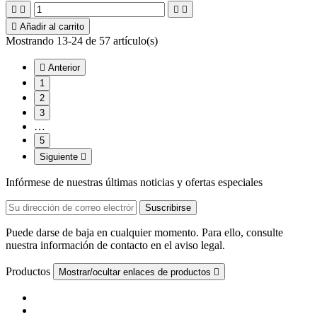





Añadir al carrito
Mostrando 13-24 de 57 artículo(s)

Anterior
1
2
3
…
5
Siguiente

Infórmese de nuestras últimas noticias y ofertas especiales
Puede darse de baja en cualquier momento. Para ello, consulte
nuestra información de contacto en el aviso legal.
Productos
Mostrar/ocultar enlaces de productos
