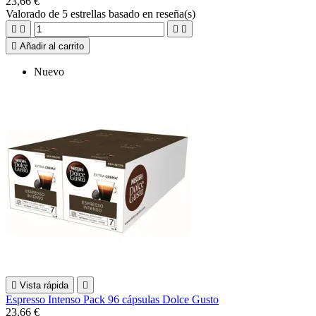
23,66 €
Valorado
de 5 estrellas basado en
reseña(s)





Añadir al carrito
Nuevo

Vista rápida

Espresso Intenso Pack 96 cápsulas Dolce Gusto
23,66 €