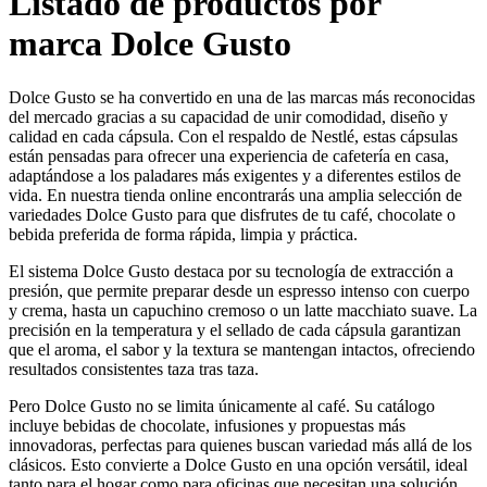
Listado de productos por
marca Dolce Gusto
Dolce Gusto se ha convertido en una de las marcas más reconocidas
del mercado gracias a su capacidad de unir comodidad, diseño y
calidad en cada cápsula. Con el respaldo de Nestlé, estas cápsulas
están pensadas para ofrecer una experiencia de cafetería en casa,
adaptándose a los paladares más exigentes y a diferentes estilos de
vida. En nuestra tienda online encontrarás una amplia selección de
variedades Dolce Gusto para que disfrutes de tu café, chocolate o
bebida preferida de forma rápida, limpia y práctica.
El sistema Dolce Gusto destaca por su tecnología de extracción a
presión, que permite preparar desde un espresso intenso con cuerpo
y crema, hasta un capuchino cremoso o un latte macchiato suave. La
precisión en la temperatura y el sellado de cada cápsula garantizan
que el aroma, el sabor y la textura se mantengan intactos, ofreciendo
resultados consistentes taza tras taza.
Pero Dolce Gusto no se limita únicamente al café. Su catálogo
incluye bebidas de chocolate, infusiones y propuestas más
innovadoras, perfectas para quienes buscan variedad más allá de los
clásicos. Esto convierte a Dolce Gusto en una opción versátil, ideal
tanto para el hogar como para oficinas que necesitan una solución