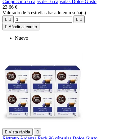
Cappuccino 6 cajas de 16 cápsulas Dolce Gusto
23,66 €
Valorado
de 5 estrellas basado en
reseña(s)





Añadir al carrito
Nuevo

Vista rápida

Ristretto Ardenza Pack 96 cápsulas Dolce Gusto