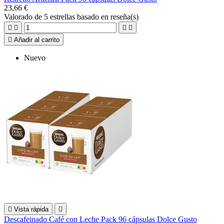
23,66 €
Valorado
de 5 estrellas basado en
reseña(s)





Añadir al carrito
Nuevo

Vista rápida

Descafeinado Café con Leche Pack 96 cápsulas Dolce Gusto