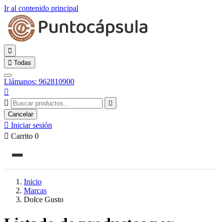
Ir al contenido principal


Todas
Llámanos: 962810900



Cancelar

Iniciar sesión

Carrito
0
Inicio
Marcas
Dolce Gusto