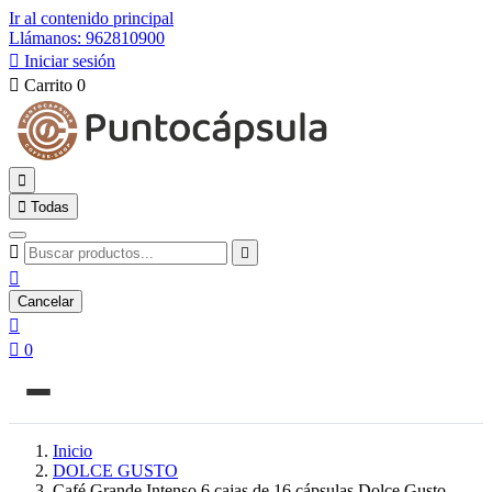
Ir al contenido principal
Llámanos: 962810900

Iniciar sesión

Carrito
0


Todas



Cancelar


0
Inicio
DOLCE GUSTO
Café Grande Intenso 6 cajas de 16 cápsulas Dolce Gusto