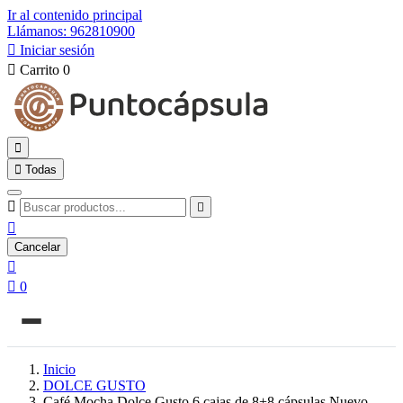
Ir al contenido principal
Llámanos: 962810900

Iniciar sesión

Carrito
0


Todas



Cancelar


0
Inicio
DOLCE GUSTO
Café Mocha Dolce Gusto 6 cajas de 8+8 cápsulas Nuevo