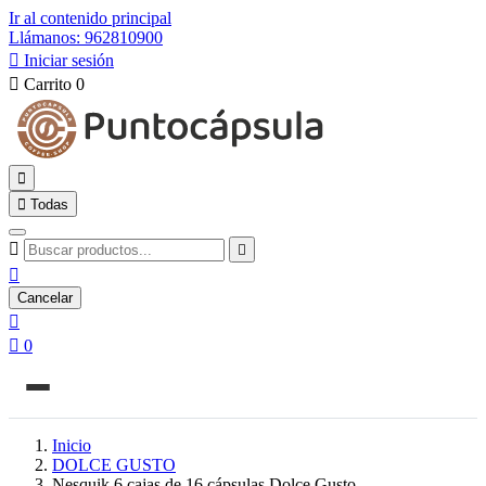
Ir al contenido principal
Llámanos: 962810900

Iniciar sesión

Carrito
0


Todas



Cancelar


0
Inicio
DOLCE GUSTO
Nesquik 6 cajas de 16 cápsulas Dolce Gusto