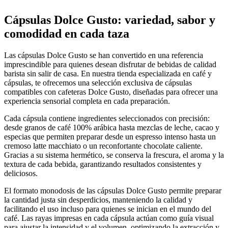
Cápsulas
Dolce
Gusto:
variedad,
sabor
y
comodidad
en
cada
taza
Las
cápsulas
Dolce
Gusto
se
han
convertido
en
una
referencia
imprescindible
para
quienes
desean
disfrutar
de
bebidas
de
calidad
barista
sin
salir
de
casa.
En
nuestra
tienda
especializada
en
café
y
cápsulas,
te
ofrecemos
una
selección
exclusiva
de
cápsulas
compatibles
con
cafeteras
Dolce
Gusto,
diseñadas
para
ofrecer
una
experiencia
sensorial
completa
en
cada
preparación.
Cada
cápsula
contiene
ingredientes
seleccionados
con
precisión:
desde
granos
de
café
100%
arábica
hasta
mezclas
de
leche,
cacao
y
especias
que
permiten
preparar
desde
un
espresso
intenso
hasta
un
cremoso
latte
macchiato
o
un
reconfortante
chocolate
caliente.
Gracias
a
su
sistema
hermético,
se
conserva
la
frescura,
el
aroma
y
la
textura
de
cada
bebida,
garantizando
resultados
consistentes
y
deliciosos.
El
formato
monodosis
de
las
cápsulas
Dolce
Gusto
permite
preparar
la
cantidad
justa
sin
desperdicios,
manteniendo
la
calidad
y
facilitando
el
uso
incluso
para
quienes
se
inician
en
el
mundo
del
café.
Las
rayas
impresas
en
cada
cápsula
actúan
como
guía
visual
para
ajustar
la
intensidad
y
el
volumen,
optimizando
la
extracción
y