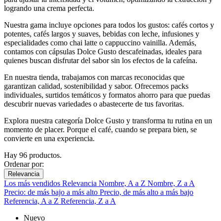
logrando
una
crema
perfecta.
Nuestra
gama
incluye
opciones
para
todos
los
gustos:
cafés
cortos
y
potentes,
cafés
largos
y
suaves,
bebidas
con
leche,
infusiones
y
especialidades
como
chai
latte
o
cappuccino
vainilla.
Además,
contamos
con
cápsulas
Dolce
Gusto
descafeinadas,
ideales
para
quienes
buscan
disfrutar
del
sabor
sin
los
efectos
de
la
cafeína.
En
nuestra
tienda,
trabajamos
con
marcas
reconocidas
que
garantizan
calidad,
sostenibilidad
y
sabor.
Ofrecemos
packs
individuales,
surtidos
temáticos
y
formatos
ahorro
para
que
puedas
descubrir
nuevas
variedades
o
abastecerte
de
tus
favoritas.
Explora
nuestra
categoría
Dolce
Gusto
y
transforma
tu
rutina
en
un
momento
de
placer.
Porque
el
café,
cuando
se
prepara
bien,
se
convierte
en
una
experiencia.
Hay 96 productos.
Ordenar por:
Relevancia
Los más vendidos
Relevancia
Nombre, A a Z
Nombre, Z a A
Precio: de más bajo a más alto
Precio, de más alto a más bajo
Referencia, A a Z
Referencia, Z a A
Nuevo