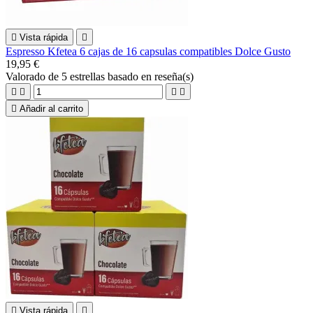

Vista rápida

Espresso Kfetea 6 cajas de 16 capsulas compatibles Dolce Gusto
19,95 €
Valorado
de 5 estrellas basado en
reseña(s)





Añadir al carrito

Vista rápida
