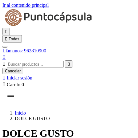
Ir al contenido principal


Todas
Llámanos: 962810900



Cancelar

Iniciar sesión

Carrito
0
Inicio
DOLCE GUSTO
DOLCE GUSTO