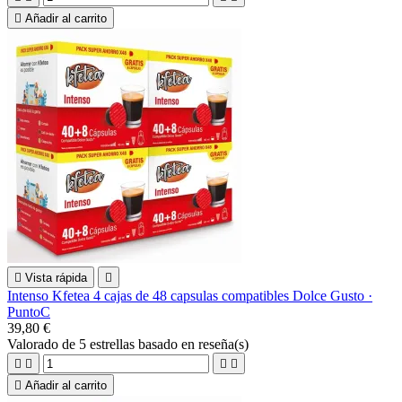

Añadir al carrito

Vista rápida

Intenso Kfetea 4 cajas de 48 capsulas compatibles Dolce Gusto ·
PuntoC
39,80 €
Valorado
de 5 estrellas basado en
reseña(s)





Añadir al carrito