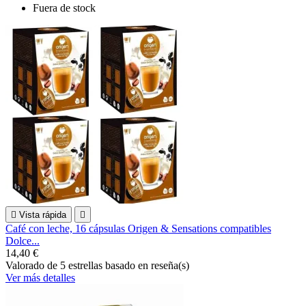
Fuera de stock

Vista rápida

Café con leche, 16 cápsulas Origen & Sensations compatibles
Dolce...
14,40 €
Valorado
de 5 estrellas basado en
reseña(s)
Ver más detalles