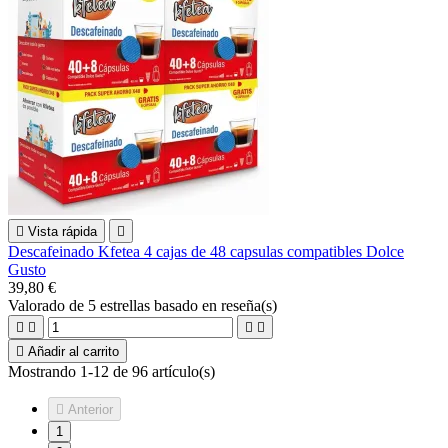

Vista rápida

Descafeinado Kfetea 4 cajas de 48 capsulas compatibles Dolce
Gusto
39,80 €
Valorado
de 5 estrellas basado en
reseña(s)





Añadir al carrito
Mostrando 1-12 de 96 artículo(s)

Anterior
1