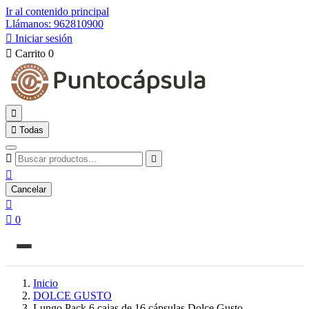
Ir al contenido principal
Llámanos: 962810900

Iniciar sesión

Carrito
0


Todas



Cancelar


0
Inicio
DOLCE GUSTO
Lungo Pack 6 cajas de 16 cápsulas Dolce Gusto