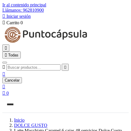
Ir al contenido principal
Llámanos: 962810900

Iniciar sesión

Carrito
0


Todas



Cancelar


0
Inicio
DOLCE GUSTO
Latte Macchiato Caramel 6 cajas 48 servicios Dolce Gusto