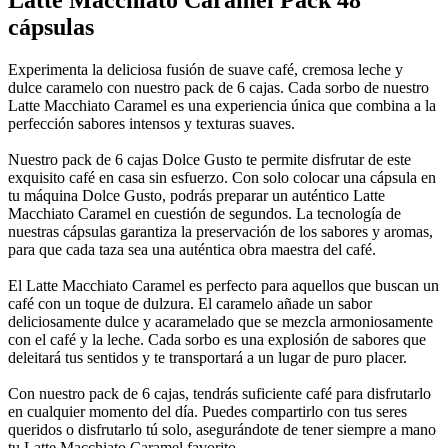
Latte Macchiato Caramel Pack 48
cápsulas
Experimenta la deliciosa fusión de suave café, cremosa leche y
dulce caramelo con nuestro pack de 6 cajas. Cada sorbo de nuestro
Latte Macchiato Caramel es una experiencia única que combina a la
perfección sabores intensos y texturas suaves.
Nuestro pack de 6 cajas Dolce Gusto te permite disfrutar de este
exquisito café en casa sin esfuerzo. Con solo colocar una cápsula en
tu máquina Dolce Gusto, podrás preparar un auténtico Latte
Macchiato Caramel en cuestión de segundos. La tecnología de
nuestras cápsulas garantiza la preservación de los sabores y aromas,
para que cada taza sea una auténtica obra maestra del café.
El Latte Macchiato Caramel es perfecto para aquellos que buscan un
café con un toque de dulzura. El caramelo añade un sabor
deliciosamente dulce y acaramelado que se mezcla armoniosamente
con el café y la leche. Cada sorbo es una explosión de sabores que
deleitará tus sentidos y te transportará a un lugar de puro placer.
Con nuestro pack de 6 cajas, tendrás suficiente café para disfrutarlo
en cualquier momento del día. Puedes compartirlo con tus seres
queridos o disfrutarlo tú solo, asegurándote de tener siempre a mano
tu Latte Macchiato Caramel favorito.