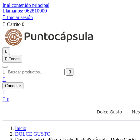
Ir al contenido principal
Llámanos: 962810900

Iniciar sesión

Carrito
0


Todas



Cancelar


0
Dolce Gusto
Nes
Inicio
DOLCE GUSTO
Descafeinado Café con Leche Pack 48 cápsulas Dolce Gusto