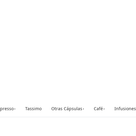
presso
Tassimo
Otras Cápsulas
Café
Infusiones
›
›
›