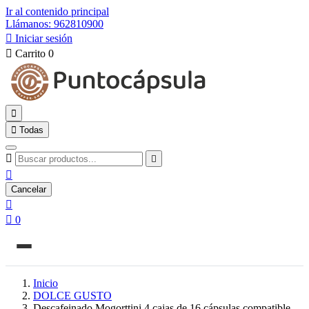
Ir al contenido principal
Llámanos: 962810900

Iniciar sesión

Carrito
0


Todas



Cancelar


0
Inicio
DOLCE GUSTO
Descafeinado Mogorttini 4 cajas de 16 cápsulas compatible