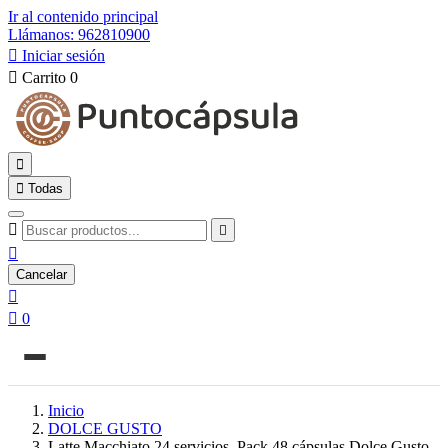
Ir al contenido principal
Llámanos: 962810900

Iniciar sesión

Carrito
0


Todas



Cancelar


0
Inicio
DOLCE GUSTO
Latte Macchiato 24 servicios. Pack 48 cápsulas Dolce Gusto