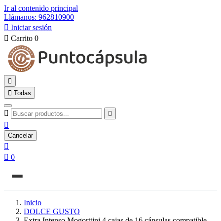
Ir al contenido principal
Llámanos: 962810900

Iniciar sesión

Carrito
0


Todas



Cancelar


0
Inicio
DOLCE GUSTO
Extra Intenso Mogorttini 4 cajas de 16 cápsulas compatible