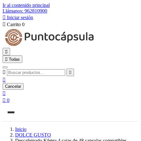
Ir al contenido principal
Llámanos: 962810900

Iniciar sesión

Carrito
0


Todas



Cancelar


0
Inicio
DOLCE GUSTO
Descafeinado Kfetea 4 cajas de 48 capsulas compatibles