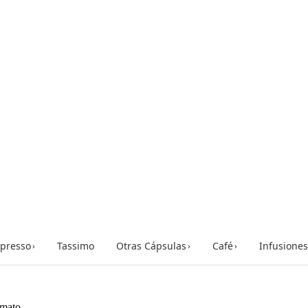
presso
Tassimo
Otras Cápsulas
Café
Infusiones
›
›
›
mato...