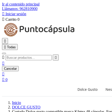
Ir al contenido principal
Llámanos: 962810900

Iniciar sesión

Carrito
0


Todas



Cancelar


0
Dolce Gusto
Nes
Inicio
DOLCE GUSTO
Cortado Dolce gusto compatible marca Kfetea 48 cápsulas, For