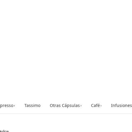
presso
Tassimo
Otras Cápsulas
Café
Infusiones
›
›
›
olce...