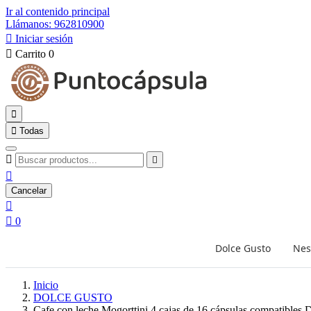
Ir al contenido principal
Llámanos: 962810900

Iniciar sesión

Carrito
0


Todas



Cancelar


0
Dolce Gusto
Nes
Inicio
DOLCE GUSTO
Cafe con leche Mogorttini 4 cajas de 16 cápsulas compatibles D