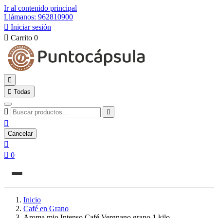
Ir al contenido principal
Llámanos: 962810900

Iniciar sesión

Carrito
0


Todas



Cancelar


0
Inicio
Café en Grano
Aroma mio Intenso Café Vergnano grano 1 kilo