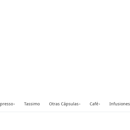
presso
Tassimo
Otras Cápsulas
Café
Infusiones
›
›
›