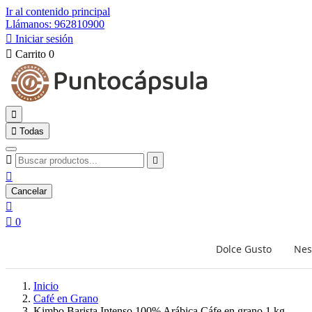
Ir al contenido principal
Llámanos: 962810900

Iniciar sesión

Carrito
0


Todas



Cancelar


0
Dolce Gusto
Nes
Inicio
Café en Grano
Kimbo Barista Intenso 100% Arábica Cáfe en grano 1 kg