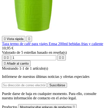

Vista rápida

Taza termo de café para viajes Emsa 200ml bebidas frias y caliente
10,95 €
Valorado
de 5 estrellas basado en
reseña(s)





Añadir al carrito
Mostrando 1-1 de 1 artículo(s)
Infórmese de nuestras últimas noticias y ofertas especiales
Puede darse de baja en cualquier momento. Para ello, consulte
nuestra información de contacto en el aviso legal.
Productos
Mostrar/ocultar enlaces de productos
