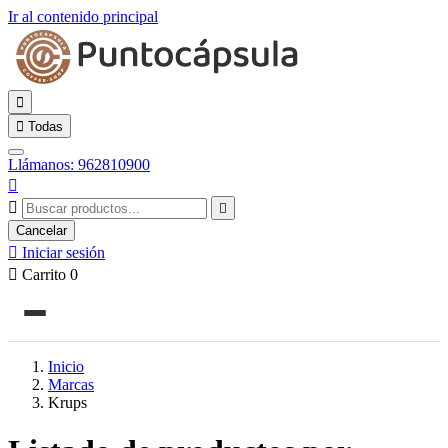
Ir al contenido principal


Todas
Llámanos: 962810900



Cancelar

Iniciar sesión

Carrito
0
Inicio
Marcas
Krups