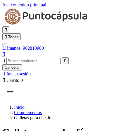
Ir al contenido principal


Todas
Llámanos: 962810900



Cancelar

Iniciar sesión

Carrito
0
Inicio
Complementos
Galletas para el café