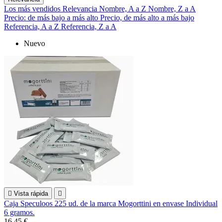
Los más vendidos
Relevancia
Nombre, A a Z
Nombre, Z a A
Precio: de más bajo a más alto
Precio, de más alto a más bajo
Referencia, A a Z
Referencia, Z a A
Nuevo

Vista rápida

Caja Speculoos 225 ud. de la marca Mogorttini en envase Individual
6 gramos.
16,45 €