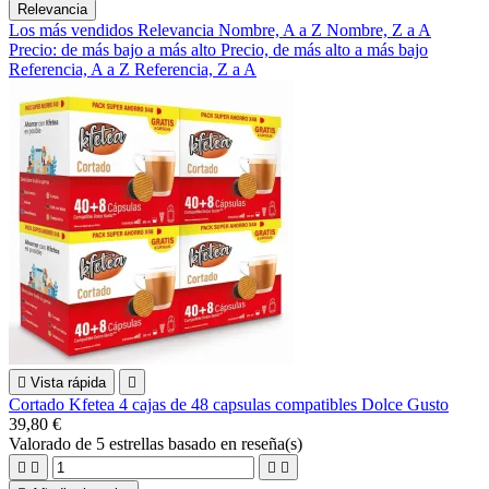
Relevancia
Los más vendidos
Relevancia
Nombre, A a Z
Nombre, Z a A
Precio: de más bajo a más alto
Precio, de más alto a más bajo
Referencia, A a Z
Referencia, Z a A

Vista rápida

Cortado Kfetea 4 cajas de 48 capsulas compatibles Dolce Gusto
39,80 €
Valorado
de 5 estrellas basado en
reseña(s)



