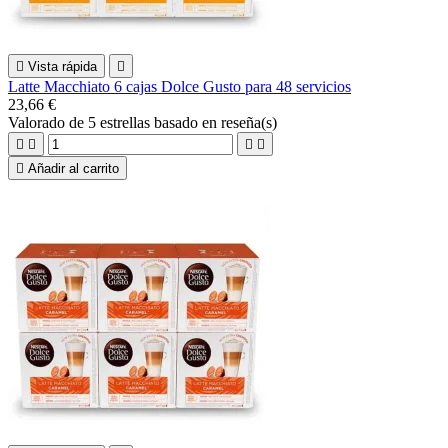

Vista rápida

Latte Macchiato 6 cajas Dolce Gusto para 48 servicios
23,66 €
Valorado
de 5 estrellas basado en
reseña(s)





Añadir al carrito