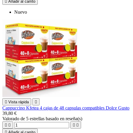

Añadir al carrito
Nuevo

Vista rápida

Cappuccino Kfetea 4 cajas de 48 capsulas compatibles Dolce Gusto
39,80 €
Valorado
de 5 estrellas basado en
reseña(s)





Añadir al carrito