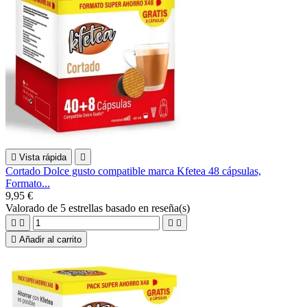

Vista rápida

Cortado Dolce gusto compatible marca Kfetea 48 cápsulas,
Formato...
9,95 €
Valorado
de 5 estrellas basado en
reseña(s)





Añadir al carrito