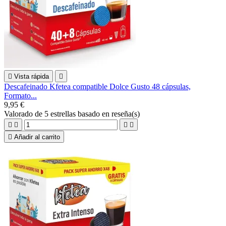

Vista rápida

Descafeinado Kfetea compatible Dolce Gusto 48 cápsulas,
Formato...
9,95 €
Valorado
de 5 estrellas basado en
reseña(s)





Añadir al carrito