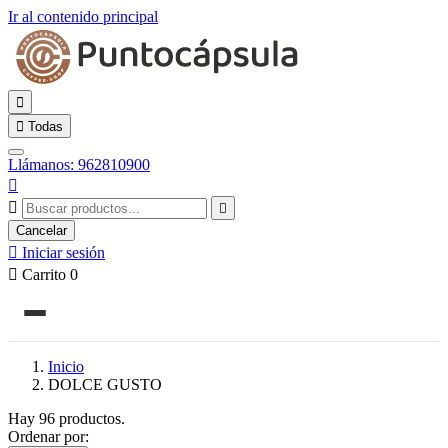
Ir al contenido principal


Todas
Llámanos: 962810900



Cancelar

Iniciar sesión

Carrito
0
Inicio
DOLCE GUSTO
Hay 96 productos.
Ordenar por: