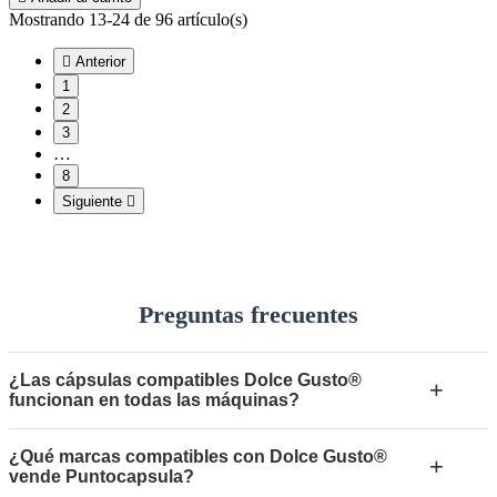
Mostrando 13-24 de 96 artículo(s)

Anterior
1
2
3
…
8
Siguiente

Preguntas frecuentes
¿Las cápsulas compatibles Dolce Gusto®
+
funcionan en todas las máquinas?
¿Qué marcas compatibles con Dolce Gusto®
+
vende Puntocapsula?