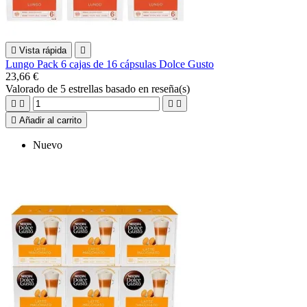

Vista rápida

Lungo Pack 6 cajas de 16 cápsulas Dolce Gusto
23,66 €
Valorado
de 5 estrellas basado en
reseña(s)





Añadir al carrito
Nuevo