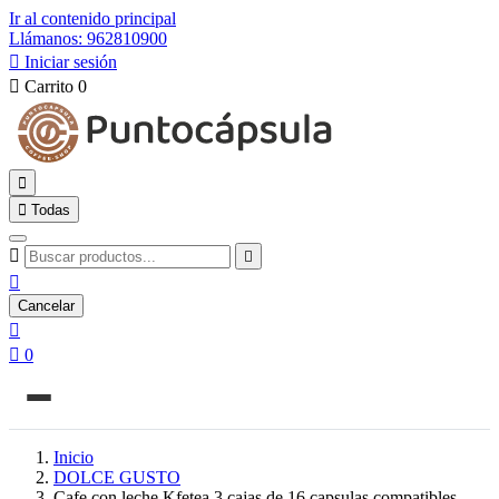
Ir al contenido principal
Llámanos: 962810900

Iniciar sesión

Carrito
0


Todas



Cancelar


0
Inicio
DOLCE GUSTO
Cafe con leche Kfetea 3 cajas de 16 capsulas compatibles