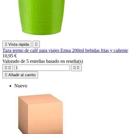

Vista rápida

Taza termo de café para viajes Emsa 200ml bebidas frias y caliente
10,95 €
Valorado
de 5 estrellas basado en
reseña(s)





Añadir al carrito
Nuevo