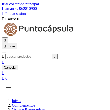
Ir al contenido principal
Llámanos: 962810900

Iniciar sesión

Carrito
0


Todas



Cancelar


0
Inicio
Complementos
Vasos y Removedores