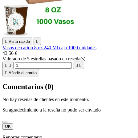

Vista rápida

Vasos de carton 8 oz 240 Ml caja 1000 unidades
43,56 €
Valorado
de 5 estrellas basado en
reseña(s)





Añadir al carrito
Comentarios (0)
No hay reseñas de clientes en este momento.
Su agradecimiento a la reseña no pudo ser enviado
OK
Reportar comentario