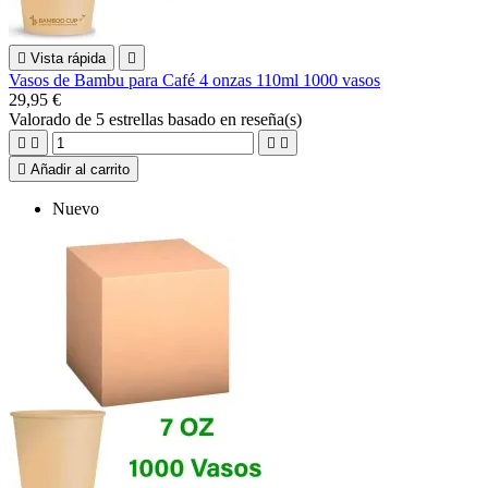

Vista rápida

Vasos de Bambu para Café 4 onzas 110ml 1000 vasos
29,95 €
Valorado
de 5 estrellas basado en
reseña(s)





Añadir al carrito
Nuevo