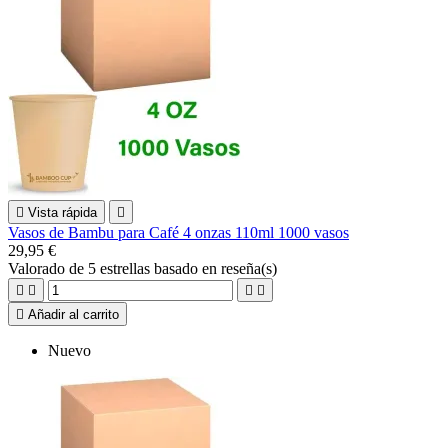

Vista rápida

Vasos de Bambu para Café 4 onzas 110ml 1000 vasos
29,95 €
Valorado
de 5 estrellas basado en
reseña(s)





Añadir al carrito
Nuevo