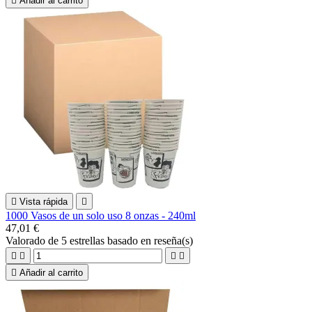

Añadir al carrito

Vista rápida

1000 Vasos de un solo uso 8 onzas - 240ml
47,01 €
Valorado
de 5 estrellas basado en
reseña(s)





Añadir al carrito