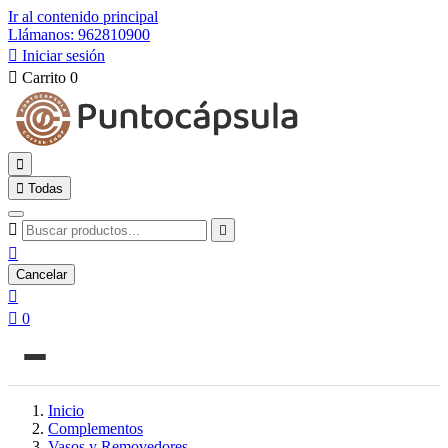
Ir al contenido principal
Llámanos: 962810900

Iniciar sesión

Carrito
0


Todas



Cancelar


0
Inicio
Complementos
Vasos y Removedores