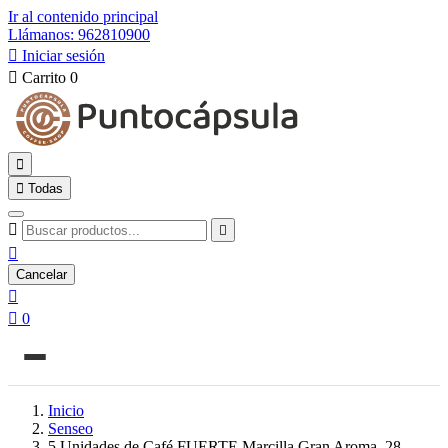
Ir al contenido principal
Llámanos: 962810900

Iniciar sesión

Carrito
0


Todas



Cancelar


0
Inicio
Senseo
5 Unidades de Café FUERTE Marcilla Gran Aroma, 28