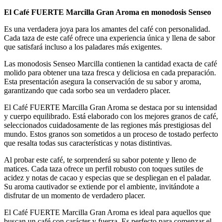
El Café FUERTE Marcilla Gran Aroma en monodosis Senseo
Es una verdadera joya para los amantes del café con personalidad.
Cada taza de este café ofrece una experiencia única y llena de sabor
que satisfará incluso a los paladares más exigentes.
Las monodosis Senseo Marcilla contienen la cantidad exacta de café
molido para obtener una taza fresca y deliciosa en cada preparación.
Esta presentación asegura la conservación de su sabor y aroma,
garantizando que cada sorbo sea un verdadero placer.
El Café FUERTE Marcilla Gran Aroma se destaca por su intensidad
y cuerpo equilibrado. Está elaborado con los mejores granos de café,
seleccionados cuidadosamente de las regiones más prestigiosas del
mundo. Estos granos son sometidos a un proceso de tostado perfecto
que resalta todas sus características y notas distintivas.
Al probar este café, te sorprenderá su sabor potente y lleno de
matices. Cada taza ofrece un perfil robusto con toques sutiles de
acidez y notas de cacao y especias que se despliegan en el paladar.
Su aroma cautivador se extiende por el ambiente, invitándote a
disfrutar de un momento de verdadero placer.
El Café FUERTE Marcilla Gran Aroma es ideal para aquellos que
buscan un café con carácter y fuerza. Es perfecto para comenzar el