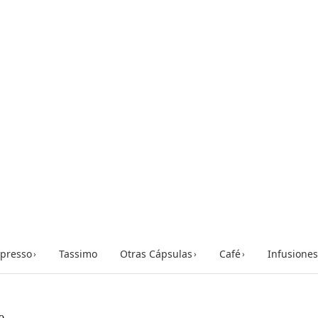
presso
Tassimo
Otras Cápsulas
Café
Infusiones
›
›
›
o