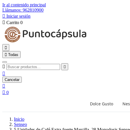
Ir al contenido principal
Llámanos: 962810900

Iniciar sesión

Carrito
0


Todas



Cancelar


0
Dolce Gusto
Nes
Inicio
Senseo
5 Unidades de Café Extra fuerte Marcilla, 28 Monodosis Sense