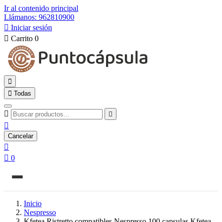
Ir al contenido principal
Llámanos: 962810900

Iniciar sesión

Carrito
0


Todas



Cancelar


0
Inicio
Nespresso
Kfetea Ristretto compatibles Nespresso 100 capsulas Kfetea