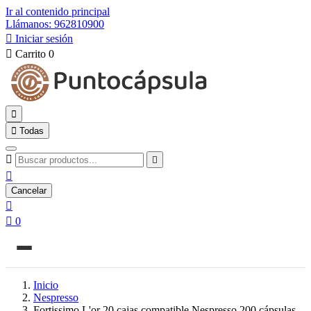
Ir al contenido principal
Llámanos: 962810900

Iniciar sesión

Carrito
0


Todas



Cancelar


0
Inicio
Nespresso
Fortissimo L'or 20 cajas compatible Nespresso 200 cápsulas