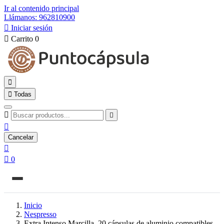
Ir al contenido principal
Llámanos: 962810900

Iniciar sesión

Carrito
0


Todas



Cancelar


0
Inicio
Nespresso
Extra Intenso Marcilla, 20 cápsulas de aluminio compatibles