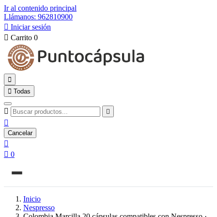
Ir al contenido principal
Llámanos: 962810900

Iniciar sesión

Carrito
0


Todas



Cancelar


0
Inicio
Nespresso
Colombia Marcilla 20 cápsulas compatibles con Nespresso ·