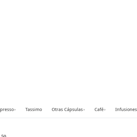
presso
Tassimo
Otras Cápsulas
Café
Infusiones
›
›
›
 50...