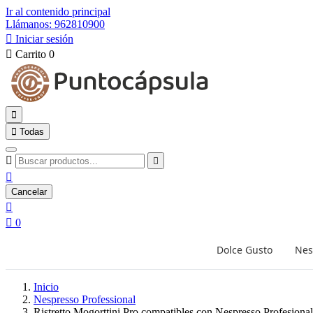
Ir al contenido principal
Llámanos: 962810900

Iniciar sesión

Carrito
0


Todas



Cancelar


0
Dolce Gusto
Nes
Inicio
Nespresso Professional
Ristretto Mogorttini Pro compatibles con Nespresso Profesional