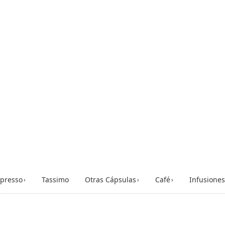
presso
Tassimo
Otras Cápsulas
Café
Infusiones
›
›
›