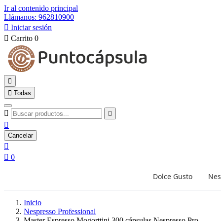
Ir al contenido principal
Llámanos: 962810900

Iniciar sesión

Carrito
0


Todas



Cancelar


0
Dolce Gusto
Nes
Inicio
Nespresso Professional
Master Espresso Mogorttini 300 cápsulas Nespresso Pro