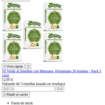

Vista rápida

Té Verde al Jengibre con Manzana, Hornimans 20 bolsitas · Pack 5
cajas
12,95 €
Valorado
de 5 estrellas basado en
reseña(s)





Añadir al carrito
Fuera de stock