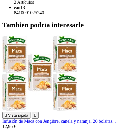
2 Artículos
ean13
8410091025240
También podría interesarle

Vista rápida

Infusión de Maca con Jengibre, canela y naranja. 20 bolsitas...
12,95 €