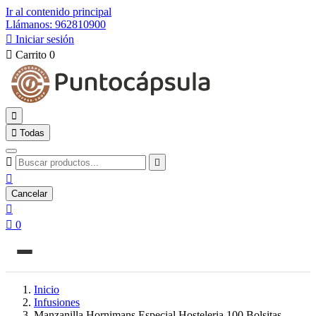
Ir al contenido principal
Llámanos: 962810900

Iniciar sesión

Carrito
0


Todas



Cancelar


0
Inicio
Infusiones
Manzanilla Hornimans Especial Hosteleria 100 Bolsitas