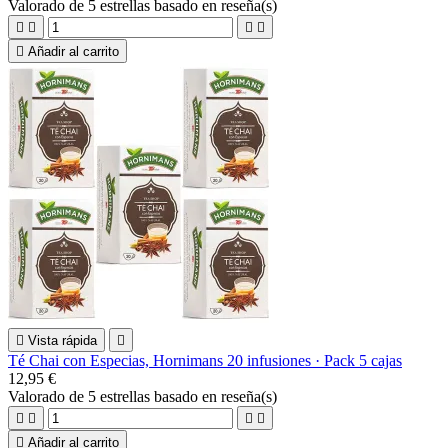
Valorado
de 5 estrellas basado en
reseña(s)





Añadir al carrito

Vista rápida

Té Chai con Especias, Hornimans 20 infusiones · Pack 5 cajas
12,95 €
Valorado
de 5 estrellas basado en
reseña(s)





Añadir al carrito