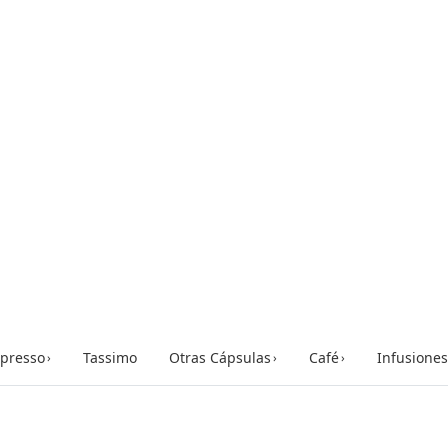
presso
Tassimo
Otras Cápsulas
Café
Infusiones
›
›
›