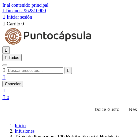
Ir al contenido principal
Llámanos: 962810900

Iniciar sesión

Carrito
0


Todas



Cancelar


0
Dolce Gusto
Nes
Inicio
Infusiones
Té Verde Pompadour 100 Bolsitas Especial Hosteleria