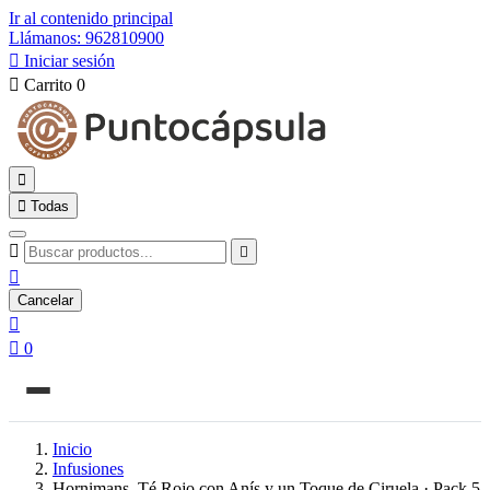
Ir al contenido principal
Llámanos: 962810900

Iniciar sesión

Carrito
0


Todas



Cancelar


0
Inicio
Infusiones
Hornimans, Té Rojo con Anís y un Toque de Ciruela · Pack 5