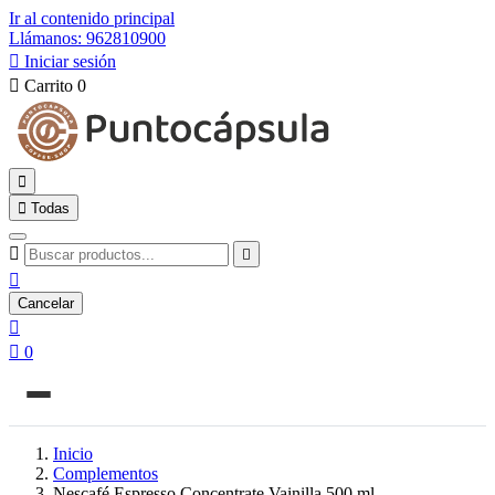
Ir al contenido principal
Llámanos: 962810900

Iniciar sesión

Carrito
0


Todas



Cancelar


0
Inicio
Complementos
Nescafé Espresso Concentrate Vainilla 500 ml.