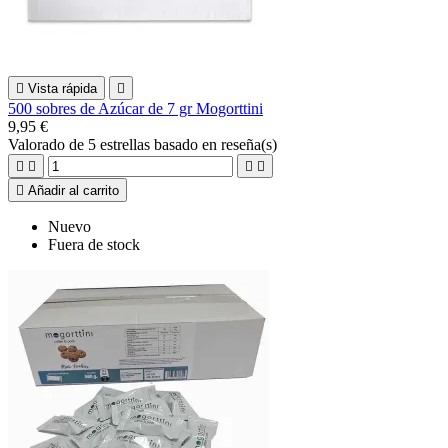

Vista rápida

500 sobres de Azúcar de 7 gr Mogorttini
9,95 €
Valorado
de 5 estrellas basado en
reseña(s)





Añadir al carrito
Nuevo
Fuera de stock