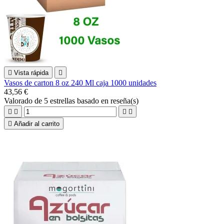

Vista rápida

Vasos de carton 8 oz 240 Ml caja 1000 unidades
43,56 €
Valorado
de 5 estrellas basado en
reseña(s)





Añadir al carrito