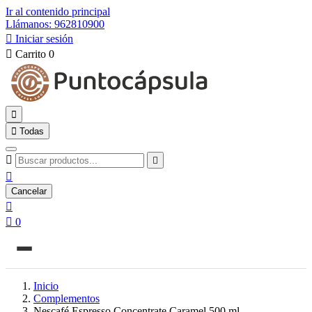
Ir al contenido principal
Llámanos: 962810900

Iniciar sesión

Carrito
0


Todas



Cancelar


0
Inicio
Complementos
Nescafé Espresso Concentrate Caramel 500 ml.