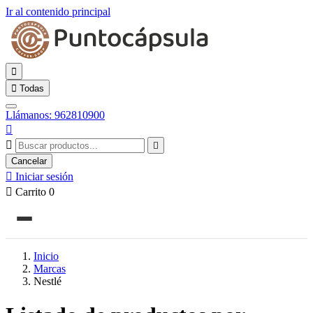
Ir al contenido principal


Todas
Llámanos: 962810900



Cancelar

Iniciar sesión

Carrito
0
Inicio
Marcas
Nestlé