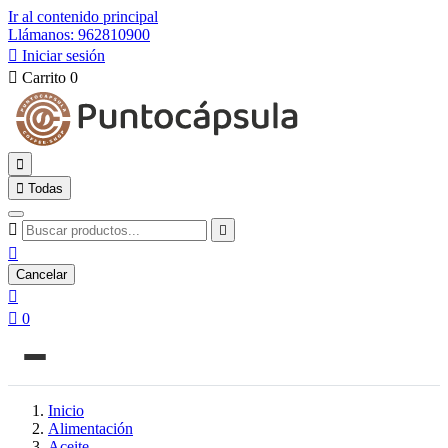
Ir al contenido principal
Llámanos: 962810900

Iniciar sesión

Carrito
0


Todas



Cancelar


0
Inicio
Alimentación
Aceite