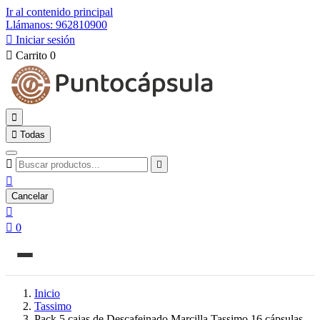
Ir al contenido principal
Llámanos: 962810900

Iniciar sesión

Carrito
0


Todas



Cancelar


0
Inicio
Tassimo
Pack 5 cajas de Descafeinado Marcilla Tassimo 16 cápsulas