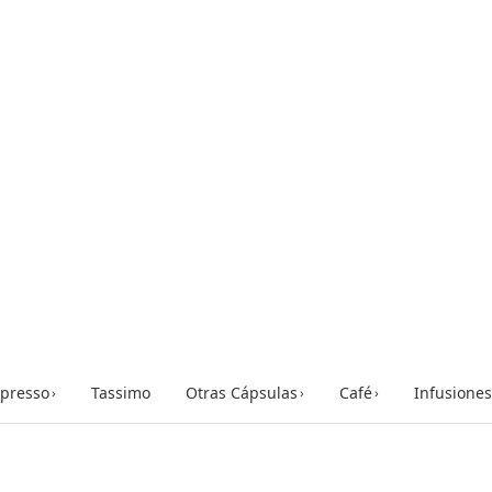
presso
Tassimo
Otras Cápsulas
Café
Infusiones
›
›
›