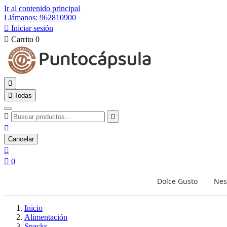
Ir al contenido principal
Llámanos: 962810900

Iniciar sesión

Carrito
0


Todas



Cancelar


0
Dolce Gusto
Nes
Inicio
Alimentación
Snacks