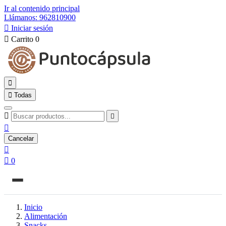
Ir al contenido principal
Llámanos: 962810900

Iniciar sesión

Carrito
0


Todas



Cancelar


0
Inicio
Alimentación
Snacks