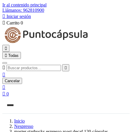
Ir al contenido principal
Llámanos: 962810900

Iniciar sesión

Carrito
0


Todas



Cancelar


0
Inicio
Nespresso
master starbucks espresso roast decaf 120 cápsulas