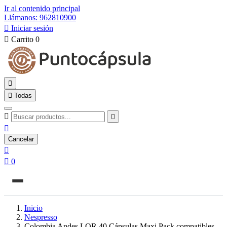
Ir al contenido principal
Llámanos: 962810900

Iniciar sesión

Carrito
0


Todas



Cancelar


0
Inicio
Nespresso
Colombia Andes LOR 40 Cápsulas Maxi Pack compatibles