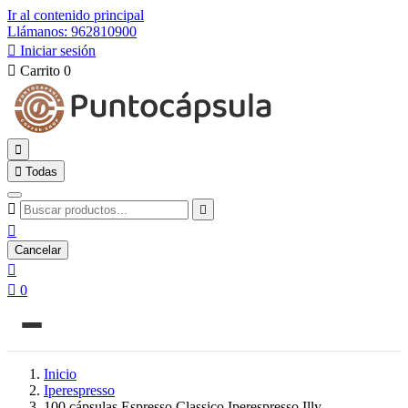
Ir al contenido principal
Llámanos: 962810900

Iniciar sesión

Carrito
0


Todas



Cancelar


0
Inicio
Iperespresso
100 cápsulas Espresso Classico Iperespresso Illy