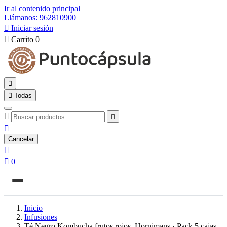
Ir al contenido principal
Llámanos: 962810900

Iniciar sesión

Carrito
0


Todas



Cancelar


0
Inicio
Infusiones
Té Negro Kombucha frutos rojos, Hornimans · Pack 5 cajas