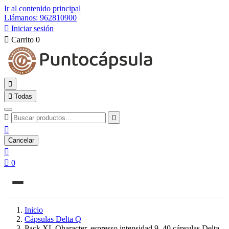
Ir al contenido principal
Llámanos: 962810900

Iniciar sesión

Carrito
0


Todas



Cancelar


0
Inicio
Cápsulas Delta Q
Pack XL Qharacter, espresso intensidad 9, 40 cápsulas Delta