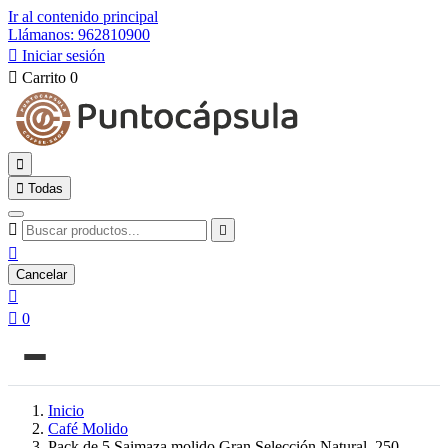
Ir al contenido principal
Llámanos: 962810900

Iniciar sesión

Carrito
0


Todas



Cancelar


0
Inicio
Café Molido
Pack de 5 Saimaza molido Gran Selección Natural, 250