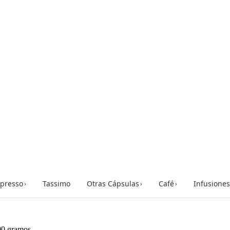
presso
Tassimo
Otras Cápsulas
Café
Infusiones
›
›
›
00 gramos