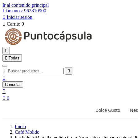
Ir al contenido principal
Llámanos: 962810900

Iniciar sesión

Carrito
0


Todas



Cancelar


0
Dolce Gusto
Nes
Inicio
Café Molido
Pack de 5 Marcilla molido Gran Aroma descafeinado natural 2