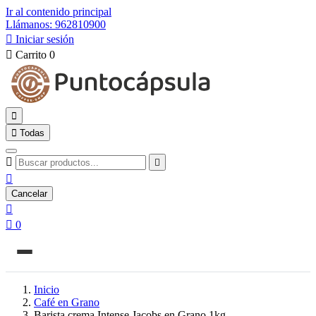
Ir al contenido principal
Llámanos: 962810900

Iniciar sesión

Carrito
0


Todas



Cancelar


0
Inicio
Café en Grano
Barista crema Intense Jacobs en Grano 1kg