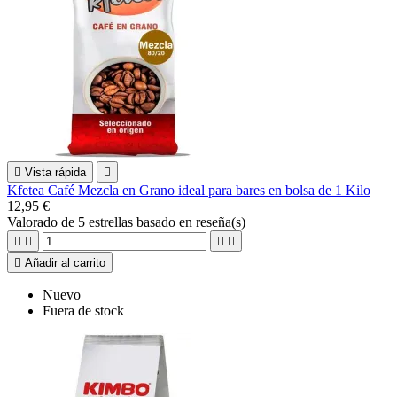

Vista rápida

Kfetea Café Mezcla en Grano ideal para bares en bolsa de 1 Kilo
12,95 €
Valorado
de 5 estrellas basado en
reseña(s)





Añadir al carrito
Nuevo
Fuera de stock