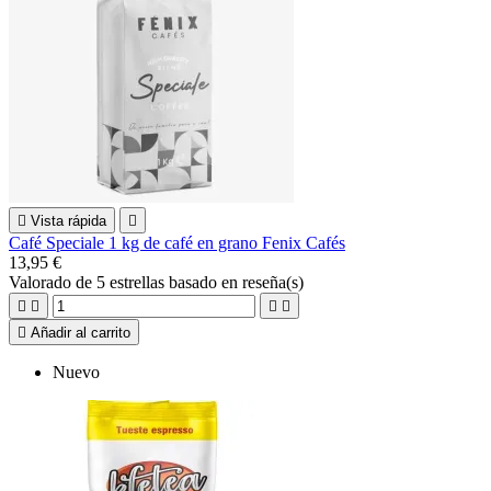

Vista rápida

Café Speciale 1 kg de café en grano Fenix Cafés
13,95 €
Valorado
de 5 estrellas basado en
reseña(s)





Añadir al carrito
Nuevo