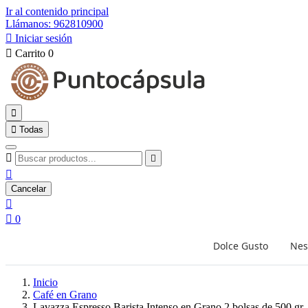
Ir al contenido principal
Llámanos: 962810900

Iniciar sesión

Carrito
0


Todas



Cancelar


0
Dolce Gusto
Nes
Inicio
Café en Grano
Lavazza Espresso Barista Intenso en Grano 2 bolsas de 500 gr