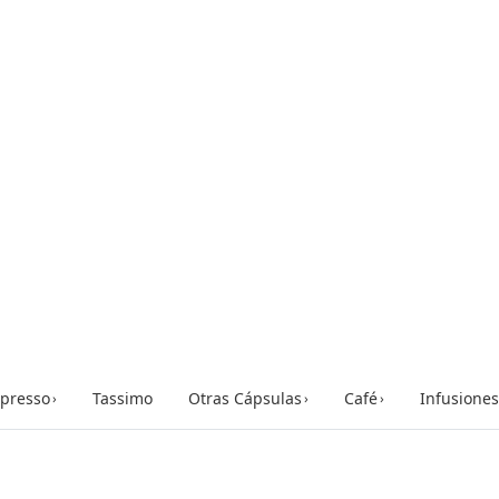
presso
Tassimo
Otras Cápsulas
Café
Infusiones
›
›
›