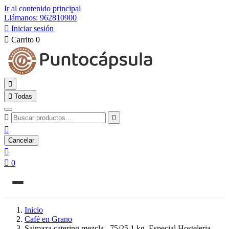
Ir al contenido principal
Llámanos: 962810900

Iniciar sesión

Carrito
0


Todas



Cancelar


0
Inicio
Café en Grano
Saimaza catering mezcla , 75/25 1 kg. Especial Hosteleria